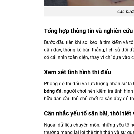
Các bước
Tổng hợp thông tin và nghiên cứu 
Bước đầu tiên khi soi kèo là tìm kiếm và t
gần đây, thống kê bàn thắng, lịch sử đối đầ
có cái nhìn toàn diện, thay vì chỉ dựa vào
Xem xét tình hình thi đấu
Phong độ thi đấu và lực lượng nhân sự là h
bóng đá
, người chơi nên kiểm tra tình hìn
hữu dàn cầu thủ chủ chốt ra sân đầy đủ thư
Cân nhắc yếu tố sân bãi, thời tiết 
Ngoài dữ liệu chuyên môn, những yếu tố n
thường mang lại lợi thế tinh thần và sự qu