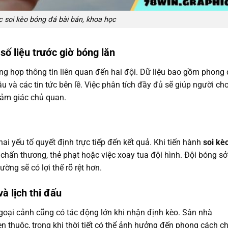
 soi kèo bóng đá bài bản, khoa học
số liệu trước giờ bóng lăn
ổng hợp thông tin liên quan đến hai đội. Dữ liệu bao gồm phong
u và các tin tức bên lề. Việc phân tích đầy đủ sẽ giúp người chơ
 cảm giác chủ quan.
ai yếu tố quyết định trực tiếp đến kết quả. Khi tiến hành
soi kè
h chấn thương, thẻ phạt hoặc việc xoay tua đội hình. Đội bóng sở
ờng sẽ có lợi thế rõ rệt hơn.
và lịch thi đấu
goại cảnh cũng có tác động lớn khi nhận định kèo. Sân nhà
en thuộc, trong khi thời tiết có thể ảnh hưởng đến phong cách ch