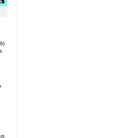
 độ
i
o
ơi.