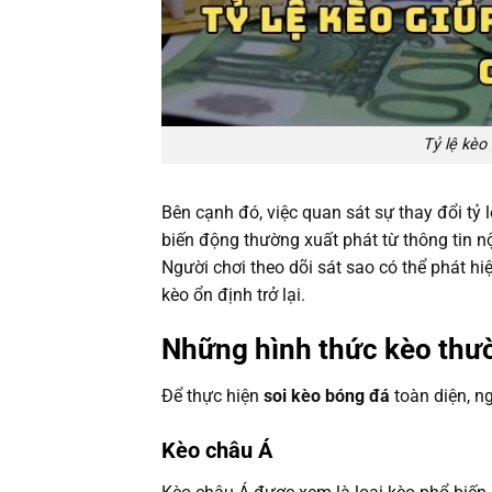
Tỷ lệ kèo
Bên cạnh đó, việc quan sát sự thay đổi tỷ l
biến động thường xuất phát từ thông tin nộ
Người chơi theo dõi sát sao có thể phát hiệ
kèo ổn định trở lại.
Những hình thức kèo thườ
Để thực hiện
soi kèo bóng đá
toàn diện, ng
Kèo châu Á