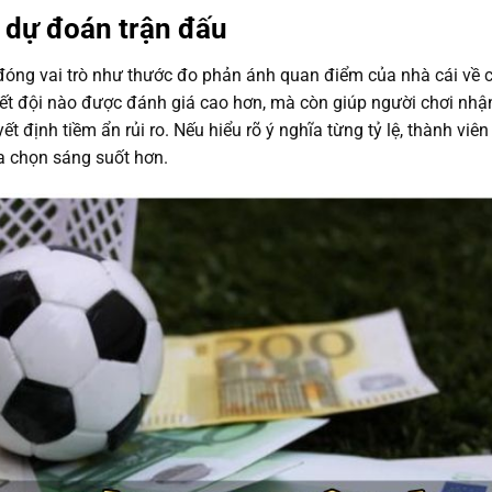
g dự đoán trận đấu
o đóng vai trò như thước đo phản ánh quan điểm của nhà cái về 
iết đội nào được đánh giá cao hơn, mà còn giúp người chơi nhậ
t định tiềm ẩn rủi ro. Nếu hiểu rõ ý nghĩa từng tỷ lệ, thành viên
ựa chọn sáng suốt hơn.