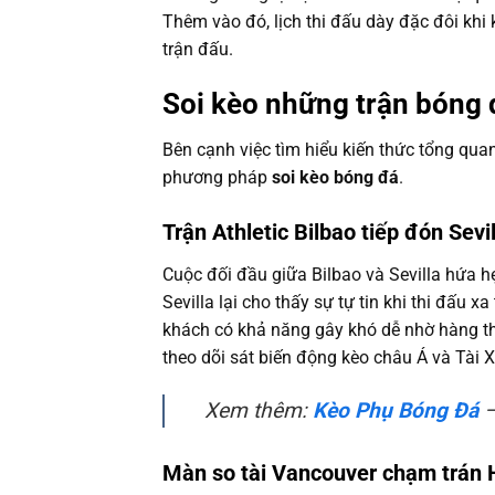
Thêm vào đó, lịch thi đấu dày đặc đôi khi 
trận đấu.
Soi kèo những trận bóng 
Bên cạnh việc tìm hiểu kiến thức tổng qu
phương pháp
soi kèo bóng đá
.
Trận Athletic Bilbao tiếp đón Sevi
Cuộc đối đầu giữa Bilbao và Sevilla hứa hẹ
Sevilla lại cho thấy sự tự tin khi thi đấu x
khách có khả năng gây khó dễ nhờ hàng th
theo dõi sát biến động kèo châu Á và Tài Xỉ
Xem thêm:
Kèo Phụ Bóng Đá
–
Màn so tài Vancouver chạm trán