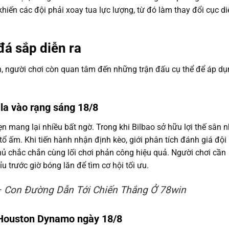
khiến các đội phải xoay tua lực lượng, từ đó làm thay đổi cục di
đá sắp diễn ra
an, người chơi còn quan tâm đến những trận đấu cụ thể để áp d
lla vào rạng sáng 18/8
n mang lại nhiều bất ngờ. Trong khi Bilbao sở hữu lợi thế sân n
a tổ ấm. Khi tiến hành nhận định kèo, giới phân tích đánh giá đội
ủ chắc chắn cùng lối chơi phản công hiệu quả. Người chơi cần
u trước giờ bóng lăn để tìm cơ hội tối ưu.
 Con Đường Dẫn Tới Chiến Thắng Ở 78win
 Houston Dynamo ngày 18/8