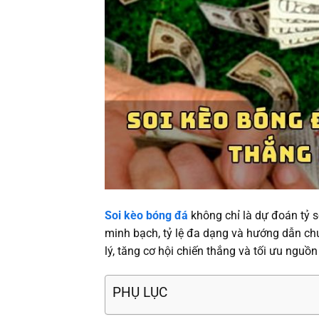
Soi kèo bóng đá
không chỉ là dự đoán tỷ s
minh bạch, tỷ lệ đa dạng và hướng dẫn chu
lý, tăng cơ hội chiến thắng và tối ưu nguồn
PHỤ LỤC