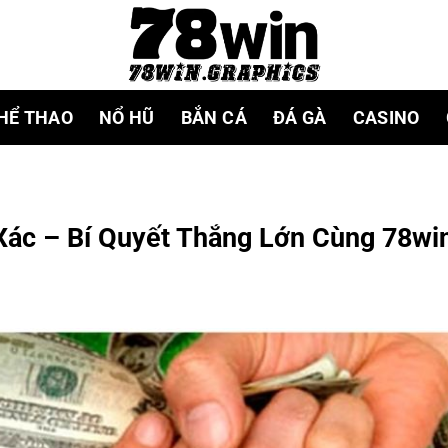
HỂ THAO
NỔ HŨ
BẮN CÁ
ĐÁ GÀ
CASINO
Xác – Bí Quyết Thắng Lớn Cùng 78wi