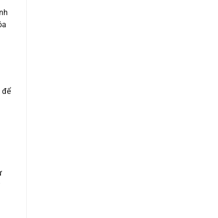
ính
óa
p để
ự