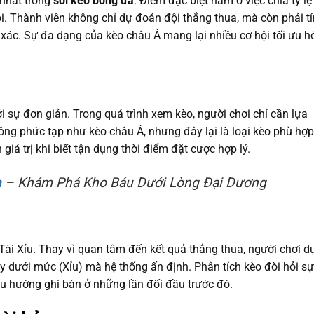
 nhất trong
soi kèo bóng đá
. Điểm đặc biệt nằm ở việc chia tỷ lệ
i. Thành viên không chỉ dự đoán đội thắng thua, mà còn phải t
xác. Sự đa dạng của kèo châu Á mang lại nhiều cơ hội tối ưu h
sự đơn giản. Trong quá trình xem kèo, người chơi chỉ cần lựa
ông phức tạp như kèo châu Á, nhưng đây lại là loại kèo phù hợ
iá trị khi biết tận dụng thời điểm đặt cược hợp lý.
n
– Khám Phá Kho Báu Dưới Lòng Đại Dương
Tài Xỉu. Thay vì quan tâm đến kết quả thắng thua, người chơi d
y dưới mức (Xỉu) mà hệ thống ấn định. Phân tích kèo đòi hỏi sự
 xu hướng ghi bàn ở những lần đối đầu trước đó.