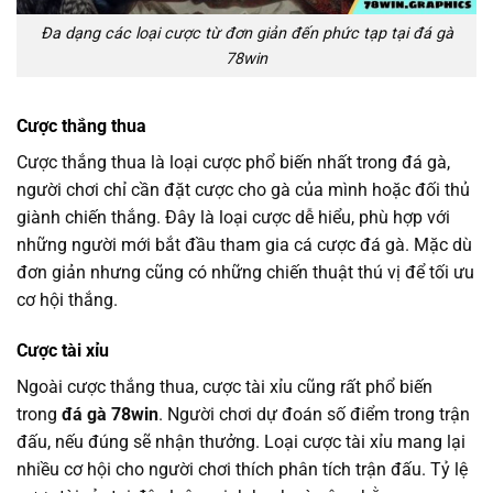
Đa dạng các loại cược từ đơn giản đến phức tạp tại đá gà
78win
Cược thắng thua
Cược thắng thua là loại cược phổ biến nhất trong đá gà,
người chơi chỉ cần đặt cược cho gà của mình hoặc đối thủ
giành chiến thắng. Đây là loại cược dễ hiểu, phù hợp với
những người mới bắt đầu tham gia cá cược đá gà. Mặc dù
đơn giản nhưng cũng có những chiến thuật thú vị để tối ưu
cơ hội thắng.
Cược tài xỉu
Ngoài cược thắng thua, cược tài xỉu cũng rất phổ biến
trong
đá gà 78win
. Người chơi dự đoán số điểm trong trận
đấu, nếu đúng sẽ nhận thưởng. Loại cược tài xỉu mang lại
nhiều cơ hội cho người chơi thích phân tích trận đấu. Tỷ lệ