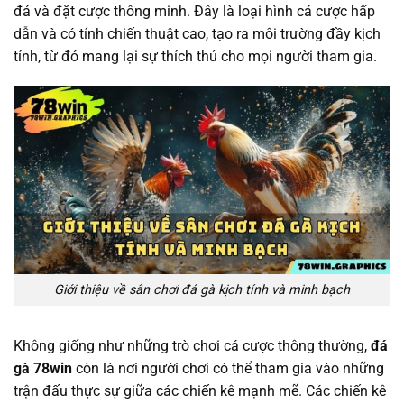
đá và đặt cược thông minh. Đây là loại hình cá cược hấp
dẫn và có tính chiến thuật cao, tạo ra môi trường đầy kịch
tính, từ đó mang lại sự thích thú cho mọi người tham gia.
Giới thiệu về sân chơi đá gà kịch tính và minh bạch
Không giống như những trò chơi cá cược thông thường,
đá
gà 78win
còn là nơi người chơi có thể tham gia vào những
trận đấu thực sự giữa các chiến kê mạnh mẽ. Các chiến kê