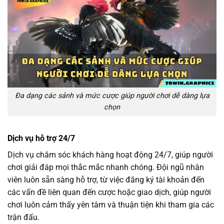
Đa dạng các sảnh và mức cược giúp người chơi dễ dàng lựa
chọn
Dịch vụ hỗ trợ 24/7
Dịch vụ chăm sóc khách hàng hoạt động 24/7, giúp người
chơi giải đáp mọi thắc mắc nhanh chóng. Đội ngũ nhân
viên luôn sẵn sàng hỗ trợ, từ việc đăng ký tài khoản đến
các vấn đề liên quan đến cược hoặc giao dịch, giúp người
chơi luôn cảm thấy yên tâm và thuận tiện khi tham gia các
trận đấu.