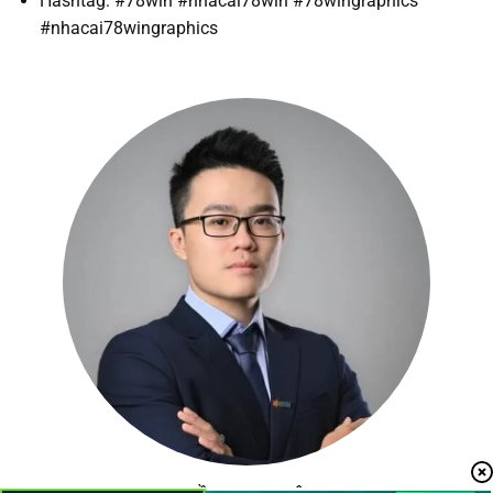
Hashtag: #78win #nhacai78win #78wingraphics
#nhacai78wingraphics