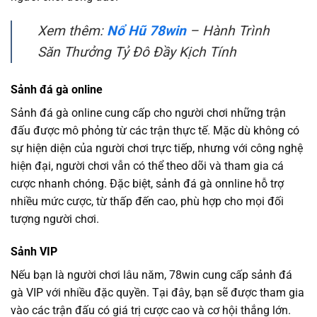
Xem thêm:
Nổ Hũ 78win
– Hành Trình
Săn Thưởng Tỷ Đô Đầy Kịch Tính
Sảnh đá gà online
Sảnh đá gà online cung cấp cho người chơi những trận
đấu được mô phỏng từ các trận thực tế. Mặc dù không có
sự hiện diện của người chơi trực tiếp, nhưng với công nghệ
hiện đại, người chơi vẫn có thể theo dõi và tham gia cá
cược nhanh chóng. Đặc biệt, sảnh đá gà onnline hỗ trợ
nhiều mức cược, từ thấp đến cao, phù hợp cho mọi đối
tượng người chơi.
Sảnh VIP
Nếu bạn là người chơi lâu năm, 78win cung cấp sảnh đá
gà VIP với nhiều đặc quyền. Tại đây, bạn sẽ được tham gia
vào các trận đấu có giá trị cược cao và cơ hội thắng lớn.