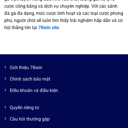
cược công bằng và dịch vụ chuyên nghiệp. Với các sảnh
đá gà đa dạng, mức cược linh hoạt và các loại cược phong
phú, người chơi sẽ luôn tìm thấy trải nghiệm hấp dẫn và cơ
hội thắng lớn tại
78win site
.
Giới thiệu 78win
Chính sách bảo mật
Điều khoản và điều kiện
Quyền riêng tư
Câu hỏi thường gặp