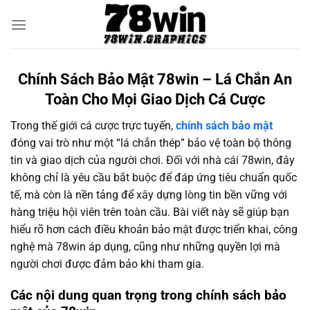
Bỏ
qua
nội
dung
Chính Sách Bảo Mật 78win – Lá Chắn An
Toàn Cho Mọi Giao Dịch Cá Cược
Trong thế giới cá cược trực tuyến,
chính sách bảo mật
đóng vai trò như một “lá chắn thép” bảo vệ toàn bộ thông
tin và giao dịch của người chơi. Đối với nhà cái 78win, đây
không chỉ là yêu cầu bắt buộc để đáp ứng tiêu chuẩn quốc
tế, mà còn là nền tảng để xây dựng lòng tin bền vững với
hàng triệu hội viên trên toàn cầu. Bài viết này sẽ giúp bạn
hiểu rõ hơn cách điều khoản bảo mật được triển khai, công
nghệ mà 78win áp dụng, cũng như những quyền lợi mà
người chơi được đảm bảo khi tham gia.
Các nội dung quan trọng trong chính sách bảo