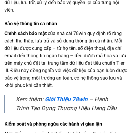
dữ liệu, lưu trữ, xử lý đến bảo vệ quyền lợi của từng hội
viên.
Bảo vệ thông tin cá nhân
Chính sách bảo mật
của nhà cái 78win quy định rõ ràng
cách thu thập, lưu trữ và sử dụng thông tin cá nhân. Mỗi
dữ liệu được cung cấp – từ họ tên, số điện thoại, địa chỉ
email đến thông tin ngân hàng – đều được mã hóa và lưu
trên máy chủ đặt tại trung tâm dữ liệu đạt tiêu chuẩn Tier
III. Điều này đồng nghĩa với việc dữ liệu của bạn luôn được
bảo vệ trong môi trường an toàn, có hệ thống sao lưu và
khôi phục khi cần thiết.
Xem thêm:
Giới Thiệu 78win
– Hành
Trình Tạo Dựng Thương Hiệu Hàng Đầu
Kiểm soát và phòng ngừa các hành vi gian lận