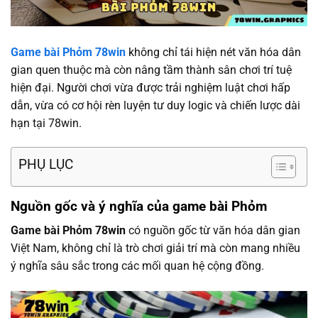
Game bài Phỏm 78win
không chỉ tái hiện nét văn hóa dân
gian quen thuộc mà còn nâng tầm thành sân chơi trí tuệ
hiện đại. Người chơi vừa được trải nghiệm luật chơi hấp
dẫn, vừa có cơ hội rèn luyện tư duy logic và chiến lược dài
hạn tại 78win.
PHỤ LỤC
Nguồn gốc và ý nghĩa của game bài Phỏm
Game bài Phỏm 78win
có nguồn gốc từ văn hóa dân gian
Việt Nam, không chỉ là trò chơi giải trí mà còn mang nhiều
ý nghĩa sâu sắc trong các mối quan hệ cộng đồng.