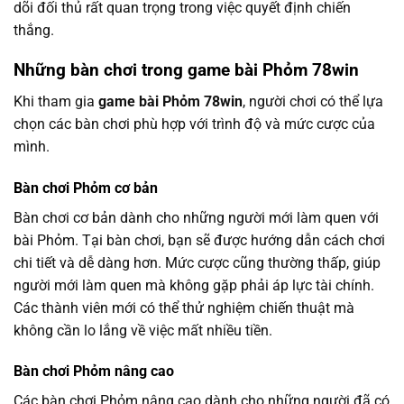
dõi đối thủ rất quan trọng trong việc quyết định chiến
thắng.
Những bàn chơi trong game bài Phỏm 78win
Khi tham gia
game bài Phỏm 78win
, người chơi có thể lựa
chọn các bàn chơi phù hợp với trình độ và mức cược của
mình.
Bàn chơi Phỏm cơ bản
Bàn chơi cơ bản dành cho những người mới làm quen với
bài Phỏm. Tại bàn chơi, bạn sẽ được hướng dẫn cách chơi
chi tiết và dễ dàng hơn. Mức cược cũng thường thấp, giúp
người mới làm quen mà không gặp phải áp lực tài chính.
Các thành viên mới có thể thử nghiệm chiến thuật mà
không cần lo lắng về việc mất nhiều tiền.
Bàn chơi Phỏm nâng cao
Các bàn chơi Phỏm nâng cao dành cho những người đã có