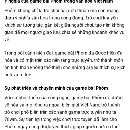
Ý nghĩa của game bài Phỏm trong văn hóa Việt Nam
Phỏm không chỉ là trò chơi bài đơn thuần mà còn mang
đậm ý nghĩa văn hóa trong cộng đồng. Trò chơi khuyến
khích sự tương tác, gắn kết giữa người chơi, tạo nên không
gian để mọi người giao lưu, chia sẻ những khoảnh khắc vui
vẻ.
Trong bối cảnh hiện đại, game bài Phỏm đã được hiện đại
hóa và có mặt trên các nền tảng trực tuyến, trở thành món
ăn tinh thần không thể thiếu cho những ai yêu thích sự kịch
tính và trí tuệ.
Sự phát triển và chuyển mình của game bài Phỏm
Với sự phát triển của công nghệ, game bài Phỏm đã được
số hóa và mở rộng ra ngoài biên giới Việt Nam, trở thành
trò chơi phổ biến trên các sảnh game trực tuyến như tại
78win. Sự tiện lợi trong việc chơi trực tuyến đã làm cho
Phỏm ngày càng được yêu thích, giúp người chơi có thể