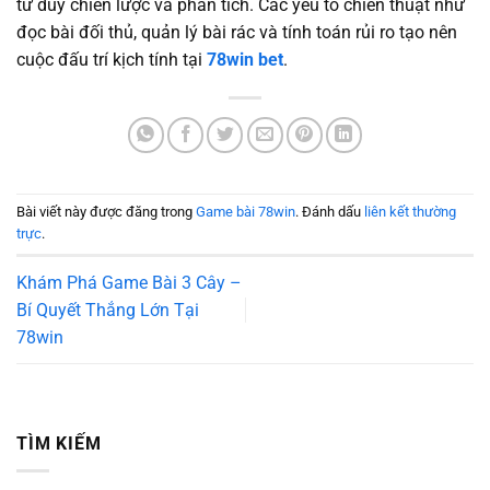
tư duy chiến lược và phân tích. Các yếu tố chiến thuật như
đọc bài đối thủ, quản lý bài rác và tính toán rủi ro tạo nên
cuộc đấu trí kịch tính tại
78win bet
.
Bài viết này được đăng trong
Game bài 78win
. Đánh dấu
liên kết thường
trực
.
Khám Phá Game Bài 3 Cây –
Bí Quyết Thắng Lớn Tại
78win
TÌM KIẾM