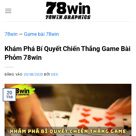
Bỏ
qua
nội
dung
78win
—
Game bài 78win
Khám Phá Bí Quyết Chiến Thắng Game Bài
Phỏm 78win
ĐĂNG VÀO
20/08/2025
BỞI
SEO
20
Th8