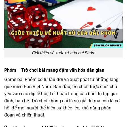
Giới thiệu về xuất xứ của bài Phỏm
Phỏm – Trò chơi bài mang đậm văn hóa dân gian
Game bài Phỏm có từ lâu đời và xuất phát từ những làng
quê miền Bắc Việt Nam. Ban đầu, trò chơi được chơi chủ
yếu vào các dịp lễ hội, Tết hoặc trong các buổi tụ tập gia
đình, bạn bè. Trò chơi không chỉ là sự giải trí mà còn là cơ
hội để mọi người thể hiện sự khéo léo, khả năng phán
đoán và chiến thuật.