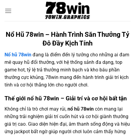
Bỏ
qua
nội
dung
Nổ Hũ 78win – Hành Trình Săn Thưởng Tỷ
Đô Đầy Kịch Tính
Nổ hũ 78win
đang là điểm đến lý tưởng cho những ai đam
mê quay hũ đổi thưởng, với hệ thống sảnh đa dạng, top
game hot, tỷ lệ trả thưởng minh bạch và kho báu phần
thưởng cực khủng, 78win mang đến hành trình giải trí kịch
tính và cơ hội thắng lớn cho người chơi.
Thế giới nổ hũ 78win – Giải trí và cơ hội bất tận
Không chỉ là trò chơi may rủi,
nổ hũ 78win
còn mang lại
những trải nghiệm giải trí cuốn hút và cơ hội giành thưởng
giá trị cao. Giao diện hiện đại, âm thanh sống động và hiệu
ứng jackpot bất ngờ giúp người chơi luôn cảm thấy hứng