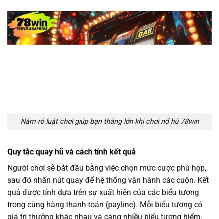
Nắm rõ luật chơi giúp bạn thắng lớn khi chơi nổ hũ 78win
Quy tắc quay hũ và cách tính kết quả
Người chơi sẽ bắt đầu bằng việc chọn mức cược phù hợp,
sau đó nhấn nút quay để hệ thống vận hành các cuộn. Kết
quả được tính dựa trên sự xuất hiện của các biểu tượng
trong cùng hàng thanh toán (payline). Mỗi biểu tượng có
giá trị thưởng khác nhau và càng nhiều biểu tượng hiếm,