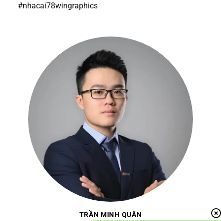
#nhacai78wingraphics
TRẦN MINH QUÂN