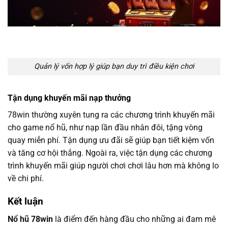
Quản lý vốn hợp lý giúp bạn duy trì điều kiện chơi
Tận dụng khuyến mãi nạp thưởng
78win thường xuyên tung ra các chương trình khuyến mãi
cho game nổ hũ, như nạp lần đầu nhân đôi, tặng vòng
quay miễn phí. Tận dụng ưu đãi sẽ giúp bạn tiết kiệm vốn
và tăng cơ hội thắng. Ngoài ra, việc tận dụng các chương
trình khuyến mãi giúp người chơi chơi lâu hơn mà không lo
về chi phí.
Kết luận
Nổ hũ 78win
là điểm đến hàng đầu cho những ai đam mê