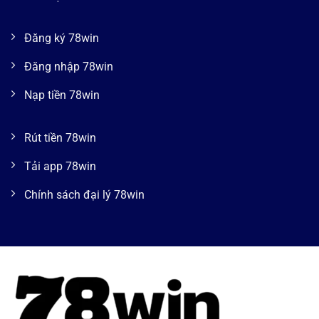
Đăng ký 78win
Đăng nhập 78win
Nạp tiền 78win
Rút tiền 78win
Tải app 78win
Chính sách đại lý 78win