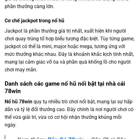
phần thưởng càng lớn.
Cơ chế jackpot trong nổ hũ
Jackpot là phần thưởng giá trị nhất, xuất hiện khi người
chơi quay trúng tổ hợp biểu tượng đặc biệt. Tùy từng game,
jackpot có thể là mini, major hoặc mega, tương ứng với
mức thưởng khác nhau. Đây là khoảnh khắc kịch tính nhất,
mang lại cảm giác vỡ òa và phần quà khổng lồ cho người
chơi may mắn.
Danh sách các game nổ hũ nổi bật tại nhà cái
78win
Nổ hũ 78win
quy tụ nhiều trò chơi nổi bật, mang lại sự hấp
dẫn và tỷ lệ đổi thưởng cao. Đây chính là nơi người chơi có
thể vừa giải trí, vừa có cơ hội nhận thưởng khủng mỗi
ngày.