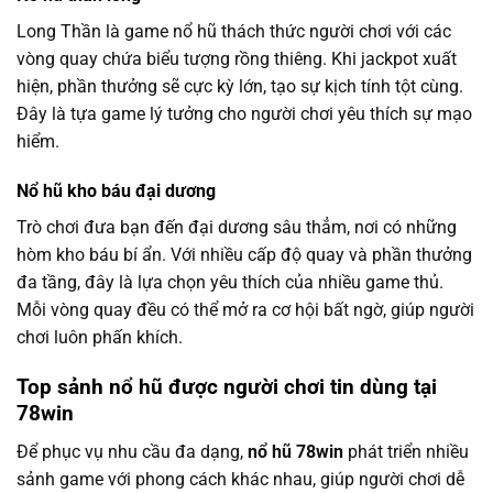
Long Thần là game nổ hũ thách thức người chơi với các
vòng quay chứa biểu tượng rồng thiêng. Khi jackpot xuất
hiện, phần thưởng sẽ cực kỳ lớn, tạo sự kịch tính tột cùng.
Đây là tựa game lý tưởng cho người chơi yêu thích sự mạo
hiểm.
Nổ hũ kho báu đại dương
Trò chơi đưa bạn đến đại dương sâu thẳm, nơi có những
hòm kho báu bí ẩn. Với nhiều cấp độ quay và phần thưởng
đa tầng, đây là lựa chọn yêu thích của nhiều game thủ.
Mỗi vòng quay đều có thể mở ra cơ hội bất ngờ, giúp người
chơi luôn phấn khích.
Top sảnh nổ hũ được người chơi tin dùng tại
78win
Để phục vụ nhu cầu đa dạng,
nổ hũ 78win
phát triển nhiều
sảnh game với phong cách khác nhau, giúp người chơi dễ