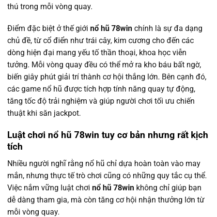
thú trong mỗi vòng quay.
Điểm đặc biệt ở thế giới
nổ hũ 78win
chính là sự đa dạng
chủ đề, từ cổ điển như trái cây, kim cương cho đến các
dòng hiện đại mang yếu tố thần thoại, khoa học viễn
tưởng. Mỗi vòng quay đều có thể mở ra kho báu bất ngờ,
biến giây phút giải trí thành cơ hội thắng lớn. Bên cạnh đó,
các game nổ hũ được tích hợp tính năng quay tự động,
tăng tốc độ trải nghiệm và giúp người chơi tối ưu chiến
thuật khi săn jackpot.
Luật chơi nổ hũ 78win tuy cơ bản nhưng rất kịch
tích
Nhiều người nghĩ rằng nổ hũ chỉ dựa hoàn toàn vào may
mắn, nhưng thực tế trò chơi cũng có những quy tắc cụ thể.
Việc nắm vững luật chơi
nổ hũ 78win
không chỉ giúp bạn
dễ dàng tham gia, mà còn tăng cơ hội nhận thưởng lớn từ
mỗi vòng quay.