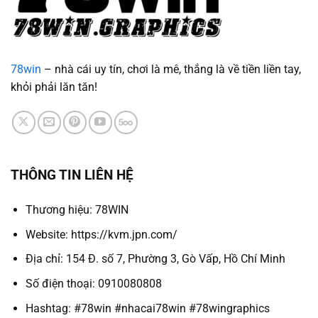
78win
– nhà cái uy tín, chơi là mê, thắng là về tiền liền tay,
khỏi phải lăn tăn!
THÔNG TIN LIÊN HỆ
Thương hiệu: 78WIN
Website: https://kvm.jpn.com/
Địa chỉ: 154 Đ. số 7, Phường 3, Gò Vấp, Hồ Chí Minh
Số điện thoại: 0910080808
Hashtag: #78win #nhacai78win #78wingraphics