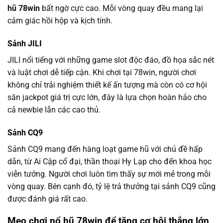
hũ 78win
bất ngờ cực cao. Mỗi vòng quay đều mang lại
cảm giác hồi hộp và kịch tính.
Sảnh JILI
JILI nổi tiếng với những game slot độc đáo, đồ họa sắc nét
và luật chơi dễ tiếp cận. Khi chơi tại 78win, người chơi
không chỉ trải nghiệm thiết kế ấn tượng mà còn có cơ hội
săn jackpot giá trị cực lớn, đây là lựa chọn hoàn hảo cho
cả newbie lẫn các cao thủ.
Sảnh CQ9
Sảnh CQ9 mang đến hàng loạt game hũ với chủ đề hấp
dẫn, từ Ai Cập cổ đại, thần thoại Hy Lạp cho đến khoa học
viễn tưởng. Người chơi luôn tìm thấy sự mới mẻ trong mỗi
vòng quay. Bên cạnh đó, tỷ lệ trả thưởng tại sảnh CQ9 cũng
được đánh giá rất cao.
Mẹo chơi nổ hũ 78win để tăng cơ hội thắng lớn