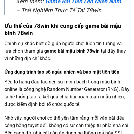
Xem thêm:
Game Bài Tiến Lên Miền Nam
– Trải Nghiệm Thực Tế Tại 78win
Ưu thế của 78win khi cung cấp game bài mậu
binh 78win
Chính sự khác biệt đã giúp người chơi luôn tin tưởng và
lựa chọn tham gia
game bài mậu binh 78win
tại đây thay
vì những địa chỉ khác.
Ứng dụng trình tạo số ngẫu nhiên và bảo mật tiên tiến
Yếu tố hàng đầu tạo nên sự minh bạch trong mậu binh
online
là công nghệ Random Number Generator (RNG). Đây
là hệ thống tạo ra kết quả chia bài hoàn toàn ngẫu nhiên,
được kiểm định bởi tổ chức quốc tế.
Nhờ vậy, người chơi có thể yên tâm rằng mỗi ván bài đều
công bằng tuyệt đối, không có sự can thiệp từ phía nhà cái.
Bên cạnh đó, nhà cái còn áp dụng hệ thống mã hóa SSL