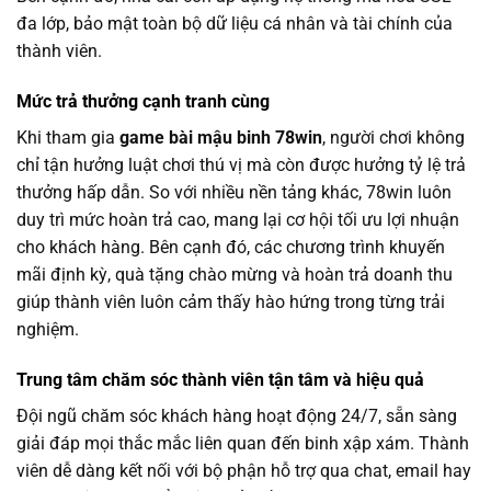
đa lớp, bảo mật toàn bộ dữ liệu cá nhân và tài chính của
thành viên.
Mức trả thưởng cạnh tranh cùng
Khi tham gia
game bài mậu binh 78win
, người chơi không
chỉ tận hưởng luật chơi thú vị mà còn được hưởng tỷ lệ trả
thưởng hấp dẫn. So với nhiều nền tảng khác, 78win luôn
duy trì mức hoàn trả cao, mang lại cơ hội tối ưu lợi nhuận
cho khách hàng. Bên cạnh đó, các chương trình khuyến
mãi định kỳ, quà tặng chào mừng và hoàn trả doanh thu
giúp thành viên luôn cảm thấy hào hứng trong từng trải
nghiệm.
Trung tâm chăm sóc thành viên tận tâm và hiệu quả
Đội ngũ chăm sóc khách hàng hoạt động 24/7, sẵn sàng
giải đáp mọi thắc mắc liên quan đến binh xập xám. Thành
viên dễ dàng kết nối với bộ phận hỗ trợ qua chat, email hay