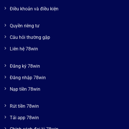
Điều khoản và điều kiện
Quyền riêng tư
Câu hỏi thường gặp
Liên hệ 78win
Đăng ký 78win
Đăng nhập 78win
Nạp tiền 78win
Rút tiền 78win
Tải app 78win