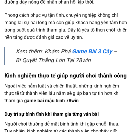
đường dây nóng để nhận phản hồi kịp thời.
Phong cách phục vụ tận tình, chuyên nghiệp không chỉ
mang lại sự hài lòng mà còn giúp khách hàng yên tâm hơn
trong suốt quá trình tham gia. Đây là yếu tố then chốt khiến
nền tảng được đánh giá cao về uy tín.
Xem thêm:
Khám Phá
Game Bài 3 Cây
–
Bí Quyết Thắng Lớn Tại 78win
Kinh nghiệm thực tế giúp người chơi thành công
Ngoài việc nắm luật và chiến thuật, những kinh nghiệm
thực tế từ thành viên lâu năm sẽ giúp bạn tự tin hơn khi
tham gia
game bài mậu binh 78win
.
Duy trì sự bình tĩnh khi tham gia từng ván bài
Người chơi thường dễ mất bình tĩnh khi gặp chuỗi thua.
Tuy nhiên, kinh nghiệm từ các thành viên cho thấy giữ