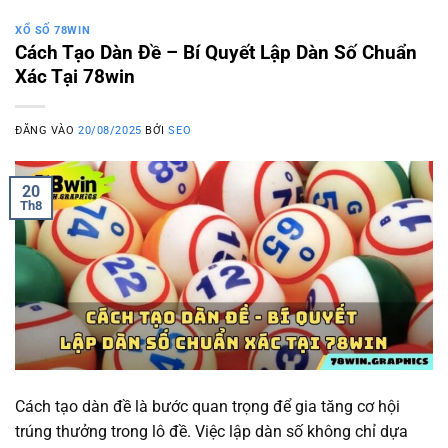
XỔ SỐ 78WIN
Cách Tạo Dàn Đề – Bí Quyết Lập Dàn Số Chuẩn
Xác Tại 78win
ĐĂNG VÀO
20/08/2025
BỞI
SEO
20
Th8
Cách tạo dàn đề là bước quan trọng để gia tăng cơ hội
trúng thưởng trong lô đề. Việc lập dàn số không chỉ dựa