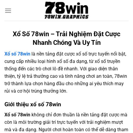
Bỏ
qua
nội
dung
Xổ Số 78win – Trải Nghiệm Đặt Cược
Nhanh Chóng Và Uy Tín
Xổ số 78win
là nền tảng đặt cược xổ số trực tuyến nổi bật,
cung cấp nhiều loại hình xổ số đa dạng, từ xổ số truyền
thống đến các trò chơi lô đề nhanh. Với giao diện thân
thiện, tỷ lệ trả thưởng cao và tính năng chơi an toàn, 78win
trở thành lựa chọn hàng đầu cho những ai yêu thích may
rủi và cơ hội trúng thưởng lớn.
Giới thiệu xổ số 78win
Xổ số 78win
không chỉ đơn thuần là nền tảng đặt cược mà
còn là môi trường giải trí trực tuyến với trải nghiệm mượt
mà và đa dạng. Người chơi hoàn toàn có thể dễ dàng tham