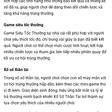
tích hợp các tính năng như thông báo kết quả và thống kê
số đã ra, giúp người chơi dễ dàng theo dõi chiến lược và
tăng khả năng trúng thưởng.
Game siêu tốc thưởng
Game Siêu Tốc Thưởng tại nhà cái rất phù hợp với người
chơi yêu thích tốc độ, chỉ trong vài giây là bạn đã biết kết
quả. Người chơi có thể chọn mức cược linh hoạt, kết hợp
nhiều chiến lược và tham gia liên tiếp nhiều phiên quay để
tối ưu cơ hội trúng thưởng.
Xổ số thần tài
Trong xổ số thần tài, người chơi chọn con số may mắn với
cơ hội trúng thưởng hấp dẫn, kèm theo các mini-game thú
vị đi kèm. Giao diện sinh động, hiệu ứng bắt mắt và tỷ lệ
trả thưởng minh bạch khiến Xổ Số Thần Tài trở thành sự
lựa chọn yêu thích của nhiều người chơi.