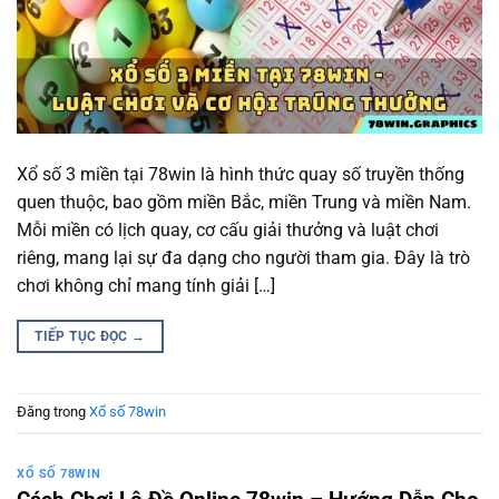
Xổ số 3 miền tại 78win là hình thức quay số truyền thống
quen thuộc, bao gồm miền Bắc, miền Trung và miền Nam.
Mỗi miền có lịch quay, cơ cấu giải thưởng và luật chơi
riêng, mang lại sự đa dạng cho người tham gia. Đây là trò
chơi không chỉ mang tính giải […]
TIẾP TỤC ĐỌC
→
Đăng trong
Xổ số 78win
XỔ SỐ 78WIN