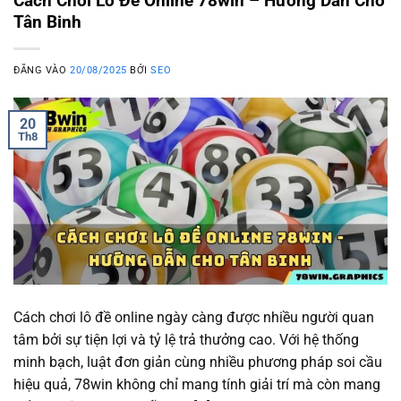
Cách Chơi Lô Đề Online 78win – Hướng Dẫn Cho
Tân Binh
ĐĂNG VÀO
20/08/2025
BỞI
SEO
20
Th8
Cách chơi lô đề online ngày càng được nhiều người quan
tâm bởi sự tiện lợi và tỷ lệ trả thưởng cao. Với hệ thống
minh bạch, luật đơn giản cùng nhiều phương pháp soi cầu
hiệu quả, 78win không chỉ mang tính giải trí mà còn mang