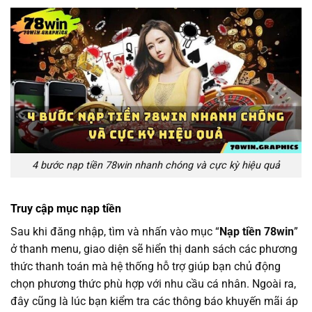
4 bước nạp tiền 78win nhanh chóng và cực kỳ hiệu quả
Truy cập mục nạp tiền
Sau khi đăng nhập, tìm và nhấn vào mục “
Nạp tiền 78win
”
ở thanh menu, giao diện sẽ hiển thị danh sách các phương
thức thanh toán mà hệ thống hỗ trợ giúp bạn chủ động
chọn phương thức phù hợp với nhu cầu cá nhân. Ngoài ra,
đây cũng là lúc bạn kiểm tra các thông báo khuyến mãi áp