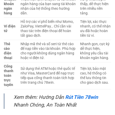
khoản
ngân hàng của bạn sang tài khoản
thấp, dễ thực hiện
ngân
nhận của hệ thống theo hướng
trên nhiều nền
hàng
dẫn.
tảng.
Hỗ trợ các ví phổ biến như Momo,
Tiện lợi, xác thực
Ví điện
ZaloPay, ViettelPay… Chỉ cần vài
nhanh, có thể nhận
tử
thao tác trên điện thoại để hoàn
ưu đãi hoặc hoàn
tất giao dịch.
tiền từ ví.
Thẻ
Nhập mã thẻ và số seri từ thẻ cào
Nhanh gọn, cực kỳ
cào
để nạp tiền vào tài khoản. Phù hợp
dễ thực hiện,
điện
cho người không dùng ngân hàng
không yêu cầu tài
thoại
hoặc ví điện tử.
khoản ngân hàng.
Cổng
Sử dụng thẻ ATM hoặc thẻ quốc tế
Tiện lợi, bảo mật
thanh
như Visa, MasterCard để nạp trực
cao, hệ thống có
toán
tiếp qua cổng thanh toán tích hợp
thể lưu thông tin
trực
trên trang chủ 78win.
cho giao dịch sau.
tuyến
Xem thêm:
Hướng Dẫn
Rút Tiền 78win
Nhanh Chóng, An Toàn Nhất