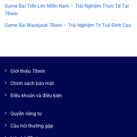
Game Bài Tiến Lên Miền Nam – Trải Nghiệm Thực Tế Tại
78win
Game Bài Blackjack 78win – Trải Nghiệm Trí Tuệ Đỉnh Cao
Giới thiệu 78win
Chính sách bảo mật
Điều khoản và điều kiện
Quyền riêng tư
Câu hỏi thường gặp