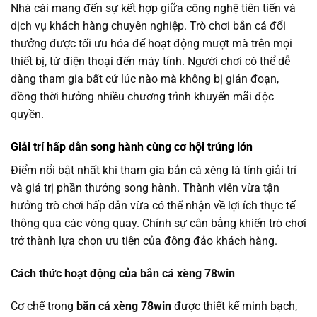
Nhà cái mang đến sự kết hợp giữa công nghệ tiên tiến và
dịch vụ khách hàng chuyên nghiệp. Trò chơi bắn cá đổi
thưởng được tối ưu hóa để hoạt động mượt mà trên mọi
thiết bị, từ điện thoại đến máy tính. Người chơi có thể dễ
dàng tham gia bất cứ lúc nào mà không bị gián đoạn,
đồng thời hưởng nhiều chương trình khuyến mãi độc
quyền.
Giải trí hấp dẫn song hành cùng cơ hội trúng lớn
Điểm nổi bật nhất khi tham gia bắn cá xèng là tính giải trí
và giá trị phần thưởng song hành. Thành viên vừa tận
hưởng trò chơi hấp dẫn vừa có thể nhận về lợi ích thực tế
thông qua các vòng quay. Chính sự cân bằng khiến trò chơi
trở thành lựa chọn ưu tiên của đông đảo khách hàng.
Cách thức hoạt động của bắn cá xèng 78win
Cơ chế trong
bắn cá xèng 78win
được thiết kế minh bạch,