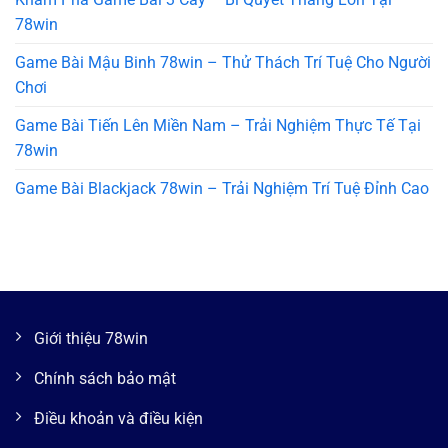
78win
Game Bài Mậu Binh 78win – Thử Thách Trí Tuệ Cho Người
Chơi
Game Bài Tiến Lên Miền Nam – Trải Nghiệm Thực Tế Tại
78win
Game Bài Blackjack 78win – Trải Nghiệm Trí Tuệ Đỉnh Cao
Giới thiệu 78win
Chính sách bảo mật
Điều khoản và điều kiện