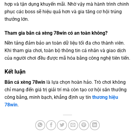
hợp và tận dụng khuyến mãi. Nhờ vậy mà hành trình chinh
phục các boss sẽ hiệu quả hơn và gia tăng cơ hội trúng
thưởng lớn.
Tham gia bắn cá xèng 78win có an toàn không?
Nền tảng đảm bảo an toàn dữ liệu tối đa cho thành viên.
Khi tham gia chơi, toàn bộ thông tin cá nhân và giao dịch
của người chơi đều được mã hóa bằng công nghệ tiên tiến.
Kết luận
Bắn cá xèng 78win
là lựa chọn hoàn hảo. Trò chơi không
chỉ mang đến giá trị giải trí mà còn tạo cơ hội săn thưởng
công bằng, minh bạch, khẳng định uy tín
thương hiệu
78win
.