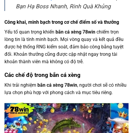
Bạn Hạ Boss Nhanh, Rinh Quà Khủng
Công khai, minh bạch trong cơ chế điểm số và thưởng
Yếu tố quan trọng khiến
bắn cá xèng 78win
chiếm trọn
lòng tin là tính minh bạch. Mọi vòng quay và kết quả đều
được hệ thống RNG kiểm soát, đảm bảo công bằng tuyệt
đối. Khoản thưởng cũng được cập nhật ngay trong tài
khoản thành viên mà không có độ trễ.
Các chế độ trong bắn cá xèng
Khi trải nghiệm
bắn cá xèng 78win
, người chơi sẽ có nhiều
lựa chọn phù hợp với phong cách và mục tiêu riêng.