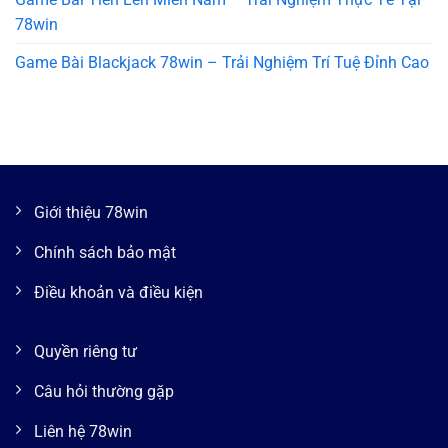
78win
Game Bài Blackjack 78win – Trải Nghiệm Trí Tuệ Đỉnh Cao
Giới thiệu 78win
Chính sách bảo mật
Điều khoản và điều kiện
Quyền riêng tư
Câu hỏi thường gặp
Liên hệ 78win