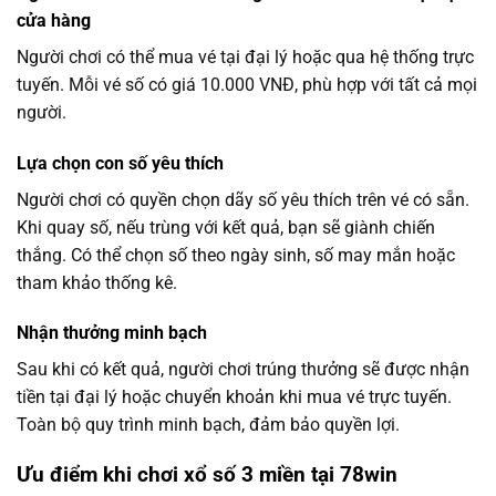
cửa hàng
Người chơi có thể mua vé tại đại lý hoặc qua hệ thống trực
tuyến. Mỗi vé số có giá 10.000 VNĐ, phù hợp với tất cả mọi
người.
Lựa chọn con số yêu thích
Người chơi có quyền chọn dãy số yêu thích trên vé có sẵn.
Khi quay số, nếu trùng với kết quả, bạn sẽ giành chiến
thắng. Có thể chọn số theo ngày sinh, số may mắn hoặc
tham khảo thống kê.
Nhận thưởng minh bạch
Sau khi có kết quả, người chơi trúng thưởng sẽ được nhận
tiền tại đại lý hoặc chuyển khoản khi mua vé trực tuyến.
Toàn bộ quy trình minh bạch, đảm bảo quyền lợi.
Ưu điểm khi chơi xổ số 3 miền tại 78win