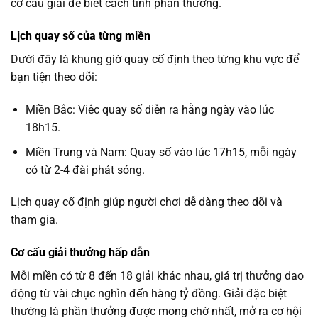
cơ cấu giải để biết cách tính phần thưởng.
Lịch quay số của từng miền
Dưới đây là khung giờ quay cố định theo từng khu vực để
bạn tiện theo dõi:
Miền Bắc: Viêc quay số diễn ra hằng ngày vào lúc
18h15.
Miền Trung và Nam: Quay số vào lúc 17h15, mỗi ngày
có từ 2-4 đài phát sóng.
Lịch quay cố định giúp người chơi dễ dàng theo dõi và
tham gia.
Cơ cấu giải thưởng hấp dẫn
Mỗi miền có từ 8 đến 18 giải khác nhau, giá trị thưởng dao
động từ vài chục nghìn đến hàng tỷ đồng. Giải đặc biệt
thường là phần thưởng được mong chờ nhất, mở ra cơ hội