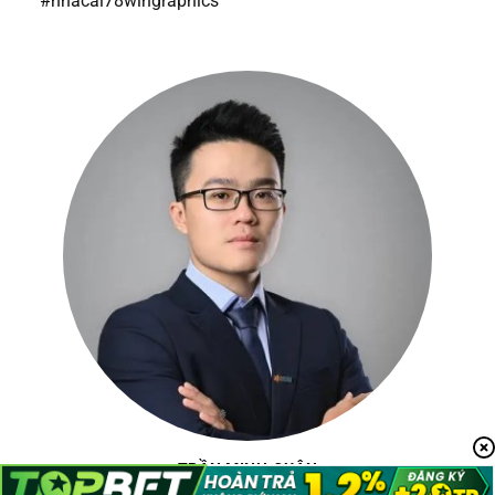
#nhacai78wingraphics
TRẦN MINH QUÂN
C.E.O 78WIN