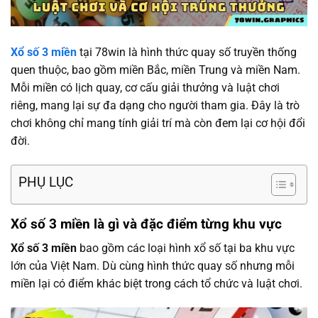
Xổ số 3 miền
tại 78win là hình thức quay số truyền thống
quen thuộc, bao gồm miền Bắc, miền Trung và miền Nam.
Mỗi miền có lịch quay, cơ cấu giải thưởng và luật chơi
riêng, mang lại sự đa dạng cho người tham gia. Đây là trò
chơi không chỉ mang tính giải trí mà còn đem lại cơ hội đổi
đời.
PHỤ LỤC
Xổ số 3 miền là gì và đặc điểm từng khu vực
Xổ số 3 miền
bao gồm các loại hình xổ số tại ba khu vực
lớn của Việt Nam. Dù cùng hình thức quay số nhưng mỗi
miền lại có điểm khác biệt trong cách tổ chức và luật chơi.