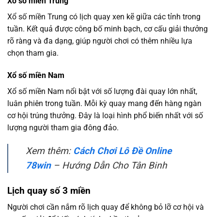
Xổ số miền Trung
Xổ số miền Trung có lịch quay xen kẽ giữa các tỉnh trong
tuần. Kết quả được công bố minh bạch, cơ cấu giải thưởng
rõ ràng và đa dạng, giúp người chơi có thêm nhiều lựa
chọn tham gia.
Xổ số miền Nam
Xổ số miền Nam nổi bật với số lượng đài quay lớn nhất,
luân phiên trong tuần. Mỗi kỳ quay mang đến hàng ngàn
cơ hội trúng thưởng. Đây là loại hình phổ biến nhất với số
lượng người tham gia đông đảo.
Xem thêm:
Cách Chơi Lô Đề Online
78win
– Hướng Dẫn Cho Tân Binh
Lịch quay số 3 miền
Người chơi cần nắm rõ lịch quay để không bỏ lỡ cơ hội và