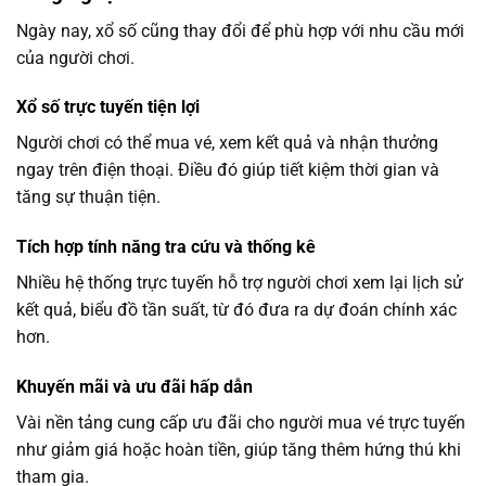
Ngày nay, xổ số cũng thay đổi để phù hợp với nhu cầu mới
của người chơi.
Xổ số trực tuyến tiện lợi
Người chơi có thể mua vé, xem kết quả và nhận thưởng
ngay trên điện thoại. Điều đó giúp tiết kiệm thời gian và
tăng sự thuận tiện.
Tích hợp tính năng tra cứu và thống kê
Nhiều hệ thống trực tuyến hỗ trợ người chơi xem lại lịch sử
kết quả, biểu đồ tần suất, từ đó đưa ra dự đoán chính xác
hơn.
Khuyến mãi và ưu đãi hấp dẫn
Vài nền tảng cung cấp ưu đãi cho người mua vé trực tuyến
như giảm giá hoặc hoàn tiền, giúp tăng thêm hứng thú khi
tham gia.