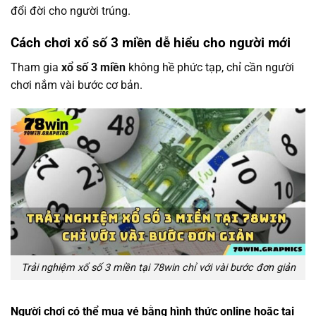
đổi đời cho người trúng.
Cách chơi xổ số 3 miền dễ hiểu cho người mới
Tham gia
xổ số 3 miền
không hề phức tạp, chỉ cần người
chơi nắm vài bước cơ bản.
Trải nghiệm xổ số 3 miền tại 78win chỉ với vài bước đơn giản
Người chơi có thể mua vé bằng hình thức online hoặc tại