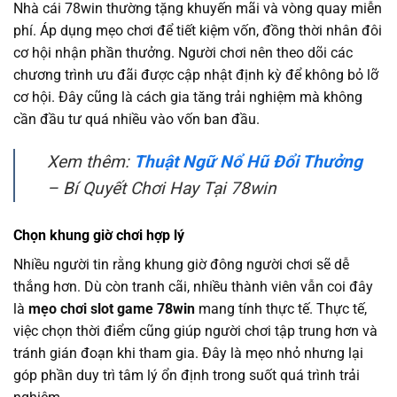
Nhà cái 78win thường tặng khuyến mãi và vòng quay miễn
phí. Áp dụng mẹo chơi để tiết kiệm vốn, đồng thời nhân đôi
cơ hội nhận phần thưởng. Người chơi nên theo dõi các
chương trình ưu đãi được cập nhật định kỳ để không bỏ lỡ
cơ hội. Đây cũng là cách gia tăng trải nghiệm mà không
cần đầu tư quá nhiều vào vốn ban đầu.
Xem thêm:
Thuật Ngữ Nổ Hũ Đổi Thưởng
– Bí Quyết Chơi Hay Tại 78win
Chọn khung giờ chơi hợp lý
Nhiều người tin rằng khung giờ đông người chơi sẽ dễ
thắng hơn. Dù còn tranh cãi, nhiều thành viên vẫn coi đây
là
mẹo chơi slot game 78win
mang tính thực tế. Thực tế,
việc chọn thời điểm cũng giúp người chơi tập trung hơn và
tránh gián đoạn khi tham gia. Đây là mẹo nhỏ nhưng lại
góp phần duy trì tâm lý ổn định trong suốt quá trình trải