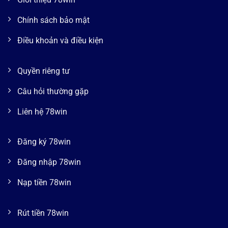
Chính sách bảo mật
Điều khoản và điều kiện
Quyền riêng tư
Câu hỏi thường gặp
Liên hệ 78win
Đăng ký 78win
Đăng nhập 78win
Nạp tiền 78win
Rút tiền 78win