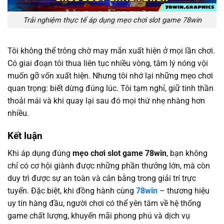
Trải nghiệm thực tế áp dụng mẹo chơi slot game 78win
Tôi không thể trông chờ may mắn xuất hiện ở mọi lần chơi.
Có giai đoạn tôi thua liên tục nhiều vòng, tâm lý nóng vội
muốn gỡ vốn xuất hiện. Nhưng tôi nhớ lại những mẹo chơi
quan trọng: biết dừng đúng lúc. Tôi tạm nghỉ, giữ tinh thần
thoải mái và khi quay lại sau đó mọi thứ nhẹ nhàng hơn
nhiều.
Kết luận
Khi áp dụng đúng
mẹo chơi slot game 78win
, bạn không
chỉ có cơ hội giành được những phần thưởng lớn, mà còn
duy trì được sự an toàn và cân bằng trong giải trí trực
tuyến. Đặc biệt, khi đồng hành cùng
78win
– thương hiệu
uy tín hàng đầu, người chơi có thể yên tâm về hệ thống
game chất lượng, khuyến mãi phong phú và dịch vụ