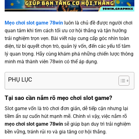
Mẹo chơi slot game 78win
luôn là chủ đề được người chơi
quan tâm khi tìm cách tối ưu cơ hội thắng và tận hưởng
trải nghiệm trọn vẹn. Bài viết này cung cấp góc nhìn toàn
diện, từ bí quyết chọn trò, quản lý vốn, đến các yếu tố tâm
lý quan trọng. Hãy cùng khám phá những chiến lược thông
minh mà thành viên 78win có thể áp dụng.
PHỤ LỤC
Tại sao cần nắm rõ mẹo chơi slot game?
Slot game vốn là trò chơi đơn giản, dễ tiếp cận nhưng lại
tiềm ẩn sự cuốn hút mạnh mẽ. Chính vì vậy, việc nắm rõ
mẹo chơi slot game 78win
sẽ giúp bạn duy trì trải nghiệm
bền vững, tránh rủi ro và gia tăng cơ hội thắng.