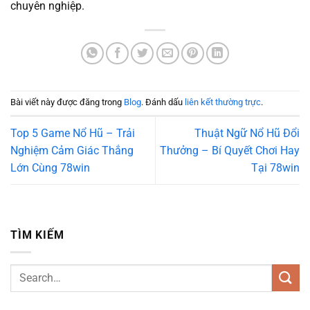
chuyên nghiệp.
Bài viết này được đăng trong
Blog
. Đánh dấu
liên kết thường trực
.
Top 5 Game Nổ Hũ – Trải
Thuật Ngữ Nổ Hũ Đổi
Nghiệm Cảm Giác Thắng
Thưởng – Bí Quyết Chơi Hay
Lớn Cùng 78win
Tại 78win
TÌM KIẾM