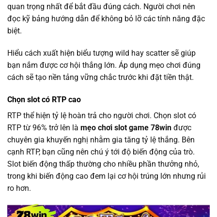
quan trọng nhất để bắt đầu đúng cách. Người chơi nên
đọc kỹ bảng hướng dẫn để không bỏ lỡ các tính năng đặc
biệt.
Hiểu cách xuất hiện biểu tượng wild hay scatter sẽ giúp
bạn nắm được cơ hội thắng lớn. Áp dụng mẹo chơi đúng
cách sẽ tạo nền tảng vững chắc trước khi đặt tiền thật.
Chọn slot có RTP cao
RTP thể hiện tỷ lệ hoàn trả cho người chơi. Chọn slot có
RTP từ 96% trở lên là
mẹo chơi slot game 78win
được
chuyên gia khuyến nghị nhằm gia tăng tỷ lệ thắng. Bên
cạnh RTP, bạn cũng nên chú ý tới độ biến động của trò.
Slot biến động thấp thường cho nhiều phần thưởng nhỏ,
trong khi biến động cao đem lại cơ hội trúng lớn nhưng rủi
ro hơn.