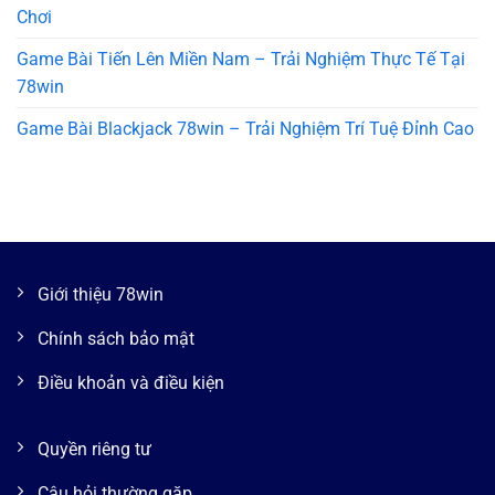
Chơi
Game Bài Tiến Lên Miền Nam – Trải Nghiệm Thực Tế Tại
78win
Game Bài Blackjack 78win – Trải Nghiệm Trí Tuệ Đỉnh Cao
Giới thiệu 78win
Chính sách bảo mật
Điều khoản và điều kiện
Quyền riêng tư
Câu hỏi thường gặp