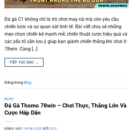
Đá gà C1 không chỉ là trò chơi may rủi mà còn yêu cầu
chiến lược và sự quan sát tinh tế. Bài viết chia sẻ những
mẹo chọn chiến kê mạnh mẽ, chiến thuật cược hiệu quả và
các yếu tố cần lưu ý giúp bạn giành chiến thắng khi chơi ở
78win. Cùng […]
TIẾP TỤC ĐỌC
→
Đăng trong
Blog
BLOG
Đá Gà Thomo 78win – Chơi Thực, Thắng Lớn Và
Cược Hấp Dẫn
ĐĂNG VÀO
19/08/2025
BỞI
SEO