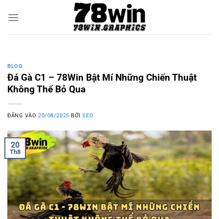
Bỏ
qua
nội
dung
BLOG
Đá Gà C1 – 78Win Bật Mí Những Chiến Thuật
Không Thể Bỏ Qua
ĐĂNG VÀO
20/08/2025
BỞI
SEO
20
Th8