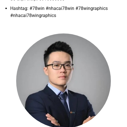
Hashtag: #78win #nhacai78win #78wingraphics
#nhacai78wingraphics